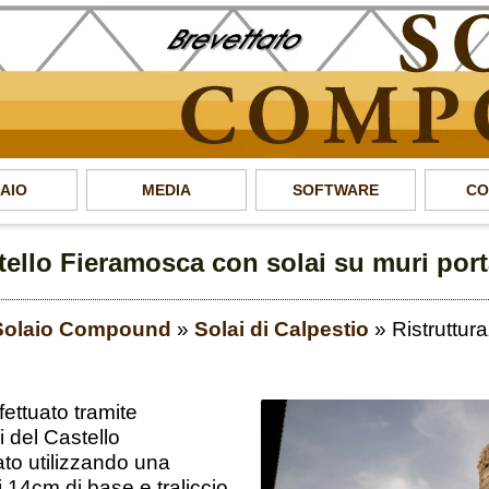
AIO
MEDIA
SOFTWARE
CO
tello Fieramosca con solai su muri port
 Solaio Compound
»
Solai di Calpestio
»
Ristruttur
fettuato tramite
i del Castello
to utilizzando una
i 14cm di base e traliccio