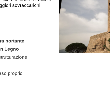
giori sovraccarichi
ra portante
 in Legno
strutturazione
eso proprio