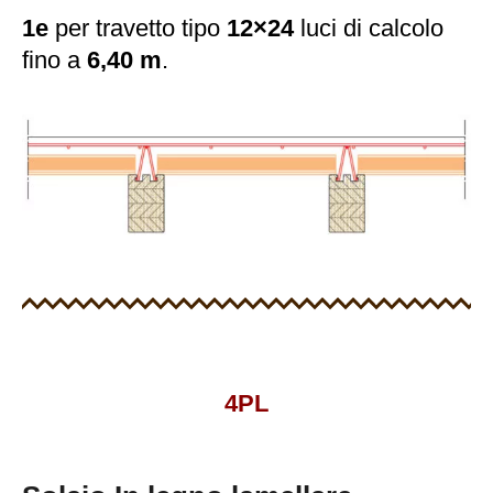
1e
per travetto tipo
12×24
luci di calcolo
fino a
6,40 m
.
4PL