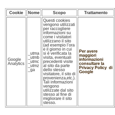
Cookie
Nome
Scopo
Trattamento
Questi cookies
vengono utilizzati
per raccogliere
informazioni su
come i visitatori
utilizzano il sito
(ad esempio l’ora
e il giorno in cui
Per avere
_utma
si è verificata la
maggiori
_utmb
visita, eventuali
Google
informazioni
_utmc
precedenti visite
Analytics
consul­tare la
_utmz
al sito da parte
Privacy
Policy
di
_ga
dello stesso
Google
visitatore, il sito di
provenienza,etc.).
Tali informazioni
vengono
utilizzate dal sito
stesso al fine di
migliorare il sito
stesso.