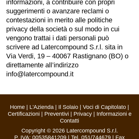
informazioni, a contribuire con propri
suggerimenti o avanzare reclami o
contestazioni in merito alle politiche
privacy della società o sul modo in cui
vengono trattai i dati personali può
scrivere ad Latercompound S.r.l. sita in
Via Verdi, 19 – 40067 Rastignano (BO) o
direttamente all’indirizzo
info@latercompound.it
Home
|
L'Azienda
|
Il Solaio
|
Voci di Capitolato
|
Certificazioni
|
Preventivi
|
Privacy
|
Informazioni e
Contatti
Copyright © 2026
Latercompound S.r.l.
P. IVA: 00535841209 | Tel. 051/744679 | Fax